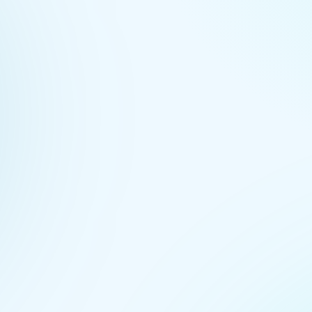
Rigor Científico
Protocolo 3R: Remueve, Repon
Recupera. Basado en inmunonu