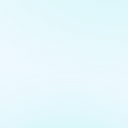
e,
trición