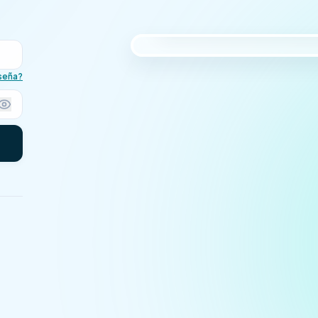
avanzada.
aseña?