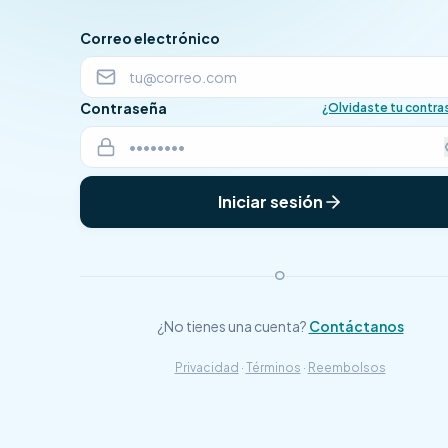
Correo electrónico
Contraseña
¿Olvidaste tu contr
Iniciar sesión
O
¿No tienes una cuenta?
Contáctanos
Privacidad
·
Términos
·
Reembolsos